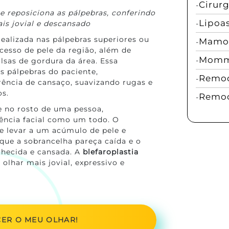
Cirur
 e reposiciona as pálpebras, conferindo
Lipoa
is jovial e descansado
realizada nas pálpebras superiores ou
Mamop
cesso de pele da região, além de
Momm
olsas de gordura da área. Essa
as pálpebras do paciente,
Remod
rência de cansaço, suavizando rugas e
os.
Remod
e no rosto de uma pessoa,
ência facial como um todo. O
e levar a um acúmulo de pele e
que a sobrancelha pareça caída e o
lhecida e cansada. A
blefaroplastia
 olhar mais jovial, expressivo e
ER O MEU OLHAR!