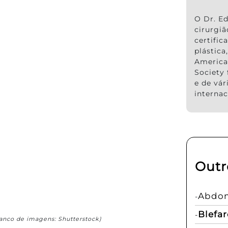
O Dr. Ed
cirurgi
certific
plástic
America
Society 
e de vár
internac
Outr
Abdom
Blefar
anco de imagens: Shutterstock)