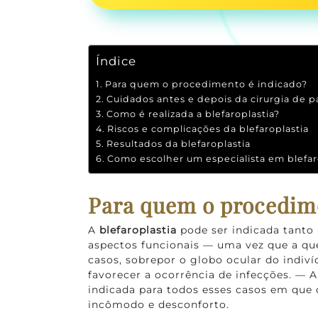
Índice
Para quem o procedimento é indicado?
Cuidados antes e depois da cirurgia de p
Como é realizada a blefaroplastia?
Riscos e complicações da blefaroplastia
Resultados da blefaroplastia
Como escolher um especialista em blefar
Para quem o procedim
A
blefaroplastia
pode ser indicada tanto 
aspectos funcionais — uma vez que a qu
casos, sobrepor o globo ocular do indiví
favorecer a ocorrência de infecções. — A
indicada para todos esses casos em que 
incômodo e desconforto.