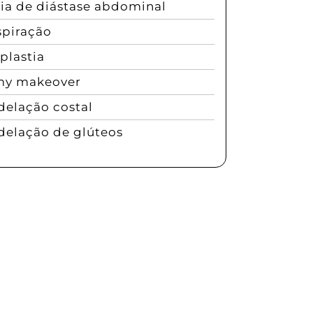
gia de diástase abdominal
spiração
lastia
y makeover
elação costal
elação de glúteos