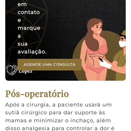
em
contato
e
marque
a
sua
avaliação.
AGENDE UMA CONSULTA
Pós-operatório
Após a cirurgia, a paciente usará um
sutiã cirúrgico para dar suporte às
mamas e minimizar o inchaço, além
disso analgesia para controlar a dor é