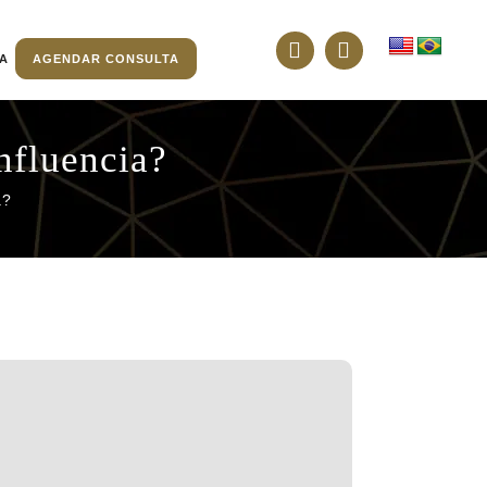
TA
AGENDAR CONSULTA
nfluencia?
a?