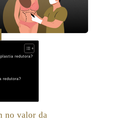
plastia redutora?
a redutora?
m no valor da