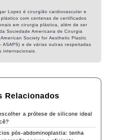
gar Lopez é cirurgião cardiovascular e
 plástico com centenas de certificados
onais em cirurgia plástica, além de ser
a Sociedade Americana de Cirurgia
(American Society for Aesthetic Plastic
– ASAPS) e de várias outras respeitadas
 internacionais.
s Relacionados
scolher a prótese de silicone ideal
ocê?
cios pós-abdominoplastia: tenha