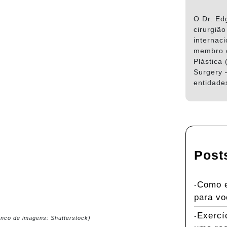
O Dr. Ed
cirurgião
internaci
membro d
Plástica 
Surgery 
entidades
Post
Como e
para v
Exercí
anco de imagens: Shutterstock)