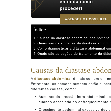
entenda como
proceder!
AGENDE UMA CONSULTA
Índice
Causas da diástase abdominal nos homens
Quais são os sintomas da diástase abdomin
Como diagnosticar a diástase abdominal e
Quais são as opções de tratamento da diá
Causas da diástase abdo
A
diástase abdominal
é mais comum em mul
Entretanto, os homens também estão suscet
diferentes causas, como:
Aumento da pressão intra-abdominal dev
quando associada ao enfraquecimento 
Crescimento abdominal excessivo devi