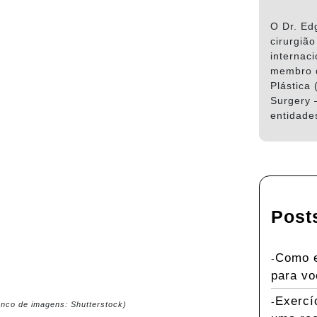
O Dr. Ed
cirurgião
internaci
membro d
Plástica 
Surgery 
entidades
Post
Como e
para v
Exercí
anco de imagens: Shutterstock)