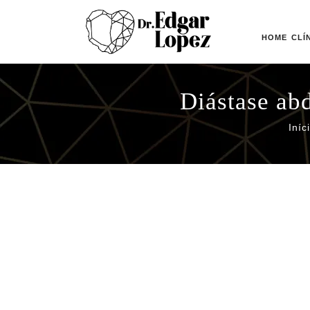
HOME
CLÍ
Diástase ab
Iníc