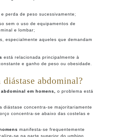
 e perda de peso sucessivamente;
eso sem o uso de equipamentos de
minal e lombar;
nsos, especialmente aqueles que demandam
s
está relacionada principalmente à
 constante e ganho de peso ou obesidade.
a diástase abdominal?
e abdominal em homens,
o problema está
ja diástase concentra-se majoritariamente
forço concentra-se abaixo das costelas e
 homens
manifesta-se frequentemente
calize-se na parte superior do umbigo