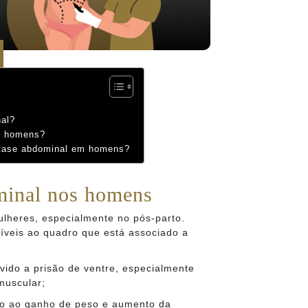
al?
m homens?
stase abdominal em homens?
minal nos homens
heres, especialmente no pós-parto.
íveis ao quadro que está associado a
ido a prisão de ventre, especialmente
muscular;
do ao ganho de peso e aumento da