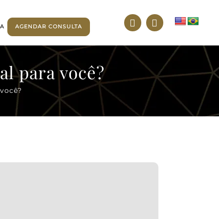
TA
AGENDAR CONSULTA
al para você?
 você?