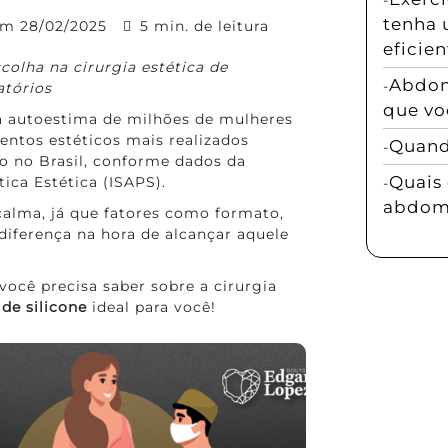
tenha 
 em
28/02/2025
5 min. de leitura
eficien
scolha na cirurgia estética de
Abdom
atórios
que vo
 autoestima de milhões de mulheres
ntos estéticos mais realizados
Quando
 no Brasil, conforme dados da
Quais 
tica Estética (ISAPS).
abdomi
calma, já que fatores como formato,
diferença na hora de alcançar aquele
você precisa saber sobre a cirurgia
 de silicone
ideal para você!