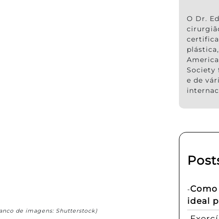
O Dr. Ed
cirurgi
certific
plástic
America
Society 
e de vár
internac
Post
Como e
ideal 
anco de imagens: Shutterstock)
Exerc