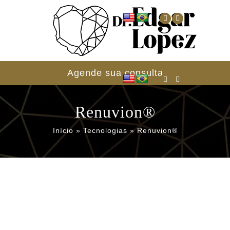
Agende sua consulta
Renuvion®
Início
»
Tecnologias
»
Renuvion®