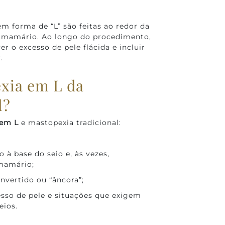
 em forma de “L” são feitas ao redor da
co mamário. Ao longo do procedimento,
er o excesso de pele flácida e incluir
.
exia em L da
l?
 em L
e mastopexia tradicional:
o à base do seio e, às vezes,
mamário;
nvertido ou “âncora”;
o de pele e situações que exigem
eios.