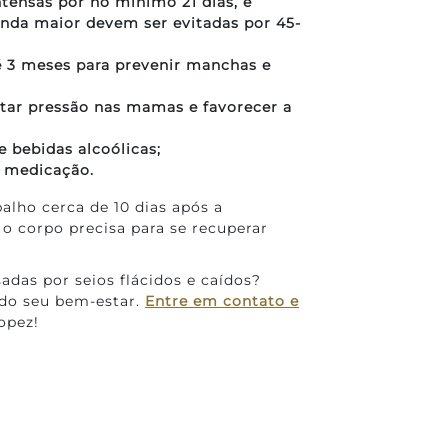
ntensas por no mínimo 21 dias, e
nda maior devem ser evitadas por 45-
té 3 meses para prevenir manchas e
tar pressão nas mamas e favorecer a
 bebidas alcoólicas;
à medicação.
alho cerca de 10 dias após a
o corpo precisa para se recuperar
das por seios flácidos e caídos?
 do seu bem-estar.
Entre em contato e
opez!