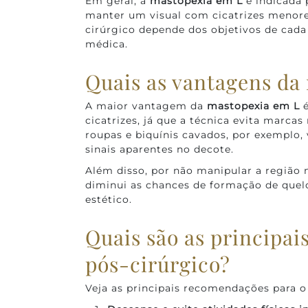
Em geral, a
mastopexia em L
é indicada 
manter um visual com cicatrizes menor
cirúrgico depende dos objetivos de cada 
médica.
Quais as vantagens da
A maior vantagem da
mastopexia em L
é
cicatrizes, já que a técnica evita marca
roupas e biquínis cavados, por exemplo,
sinais aparentes no decote.
Além disso, por não manipular a região
diminui as chances de formação de quel
estético.
Quais são as principa
pós-cirúrgico?
Veja as principais recomendações para o