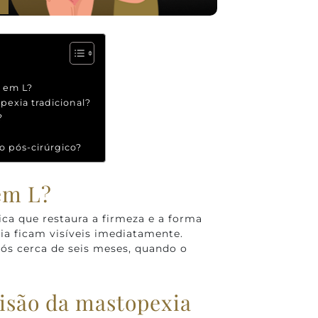
a em L?
pexia tradicional?
?
o pós-cirúrgico?
em L?
ca que restaura a firmeza e a forma
gia ficam visíveis imediatamente.
pós cerca de seis meses, quando o
cisão da mastopexia