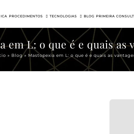
NICA
PROCEDIMENTOS
TECNOLOGIAS
BLOG
PRIMEIRA CONSUL
a em L: o que é e quais as 
cio
»
Blog
»
Mastopexia em L: o que é e quais as vantage