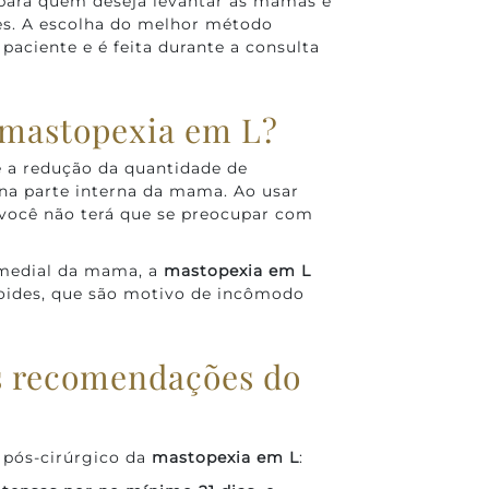
para quem deseja levantar as mamas e
es. A escolha do melhor método
paciente e é feita durante a consulta
 mastopexia em L?
 a redução da quantidade de
s na parte interna da mama. Ao usar
 você não terá que se preocupar com
 medial da mama, a
mastopexia em L
oides, que são motivo de incômodo
is recomendações do
 pós-cirúrgico da
mastopexia em L
: