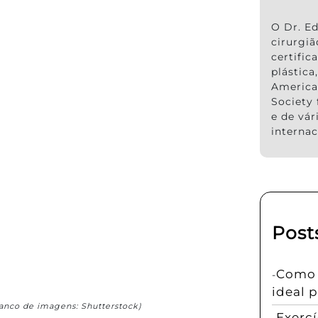
O Dr. Ed
cirurgi
certific
plástic
America
Society 
e de vár
internac
Post
Como e
ideal 
anco de imagens: Shutterstock)
Exerc