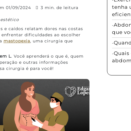
tenha 
 em
01/09/2024
3 min. de leitura
eficien
estético
Abdom
s e caídos relatam dores nas costas
que vo
enfrentar dificuldades ao escolher
 a
mastopexia
, uma cirurgia que
Quando
Quais 
 em L
. Você aprenderá o que é, quem
abdomi
operação e outras informações
sa cirurgia é para você!