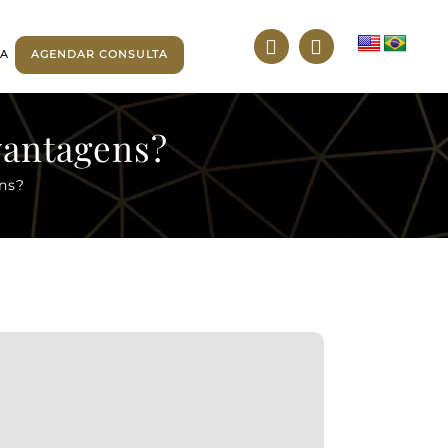
TA
AGENDAR CONSULTA
vantagens?
ns?