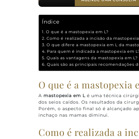
Índice
O que é a mastopexia em L?
Como é realizada a incisão da mastopexi
O que difere a mastopexia em L da masto
Para quem é indicada a mastopexia em L
Quais as vantagens da mastopexia em L?
Quais são as principais recomendações d
O que é a mastopexia 
A
mastopexia em L
é uma técnica cirúrgi
dos seios caídos. Os resultados da cirur
Porém, o aspecto final só é alcançado a
inchaço nas mamas diminui.
Como é realizada a in