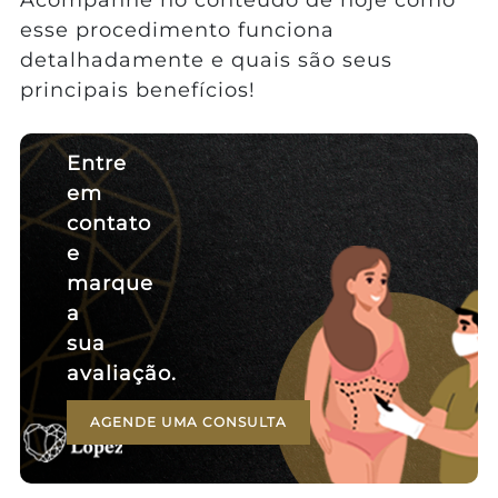
esse procedimento funciona
detalhadamente e quais são seus
principais benefícios!
Entre
em
contato
e
marque
a
sua
avaliação.
AGENDE UMA CONSULTA