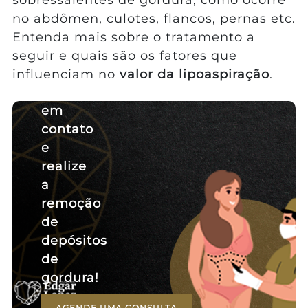
no abdômen, culotes, flancos, pernas etc.
Entenda mais sobre o tratamento a
seguir e quais são os fatores que
influenciam no
valor da lipoaspiração
.
Entre
em
contato
e
realize
a
remoção
de
depósitos
de
gordura!
AGENDE UMA CONSULTA