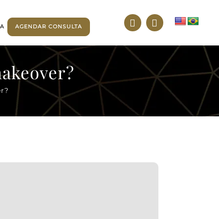
TA
AGENDAR CONSULTA
akeover?
r?