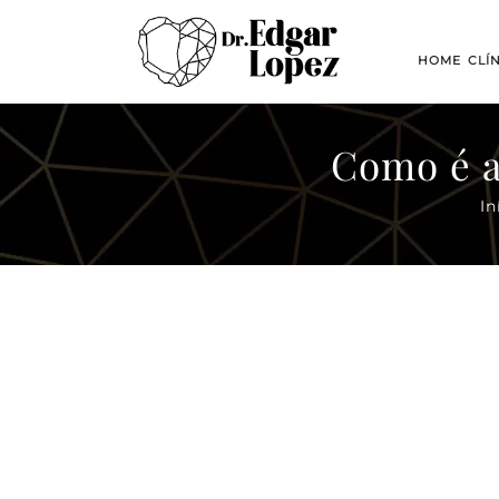
HOME
CLÍ
Como é 
In