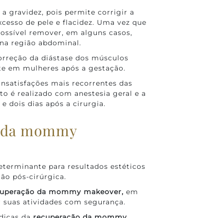
 gravidez, pois permite corrigir a
cesso de pele e flacidez. Uma vez que
possível remover, em alguns casos,
 na região abdominal.
orreção da diástase dos músculos
te em mulheres após a gestação.
satisfações mais recorrentes das
o é realizado com anestesia geral e a
e dois dias após a cirurgia.
o da mommy
eterminante para resultados estéticos
ão pós-cirúrgica.
cuperação da mommy
makeover,
em
 suas atividades com segurança.
dicas da
recuperação da mommy