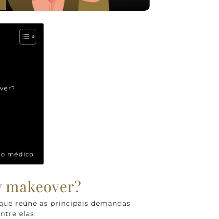
ver?
 o médico
y makeover?
ue reúne as principais demandas
ntre elas: