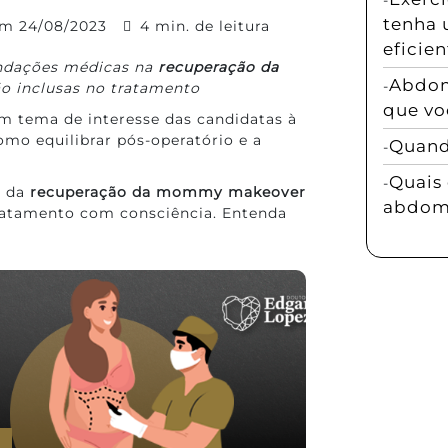
tenha 
em
24/08/2023
4 min. de leitura
eficien
endações médicas na
recuperação da
Abdom
ão inclusas no tratamento
que vo
m tema de interesse das candidatas à
omo equilibrar pós-operatório e a
Quando
Quais 
s da
recuperação da mommy makeover
abdomi
tratamento com consciência. Entenda