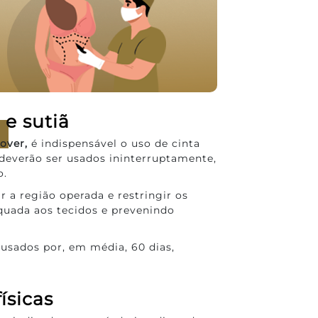
 e sutiã
over,
é indispensável o uso de cinta
s deverão ser usados ininterruptamente,
o.
r a região operada e restringir os
uada aos tecidos e prevenindo
 usados por, em média, 60 dias,
ísicas