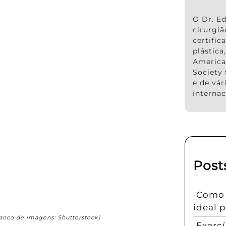
O Dr. Ed
cirurgi
certific
plástic
America
Society 
e de vár
internac
Post
Como e
ideal 
anco de imagens: Shutterstock)
Exerc