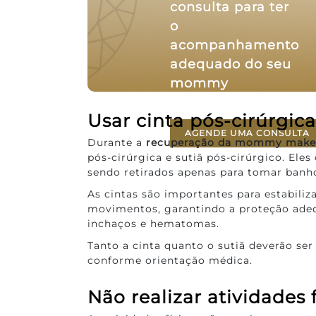
consulta para ter
o
acompanhamento
adequado do seu
mommy
makeover!
Usar cinta pós-cirúrgica
AGENDE UMA CONSULTA
Durante a
recuperação da mommy make
pós-cirúrgica e sutiã pós-cirúrgico. Ele
sendo retirados apenas para tomar banh
As cintas são importantes para estabiliza
movimentos, garantindo a proteção adeq
inchaços e hematomas.
Tanto a cinta quanto o sutiã deverão ser
conforme orientação médica.
Não realizar atividades f