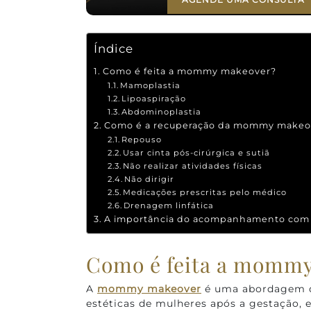
Índice
Como é feita a mommy makeover?
Mamoplastia
Lipoaspiração
Abdominoplastia
Como é a recuperação da mommy makeo
Repouso
Usar cinta pós-cirúrgica e sutiã
Não realizar atividades físicas
Não dirigir
Medicações prescritas pelo médico
Drenagem linfática
A importância do acompanhamento com
Como é feita a momm
A
mommy makeover
é uma abordagem q
estéticas de mulheres após a gestação, e