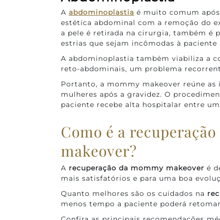
A
abdominoplastia
é muito comum após a
estética abdominal com a remoção do ex
a pele é retirada na cirurgia, também é 
estrias que sejam incômodas à paciente
A abdominoplastia também viabiliza a c
reto-abdominais, um problema recorren
Portanto, a mommy makeover reúne as in
mulheres após a gravidez. O procediment
paciente recebe alta hospitalar entre um 
Como é a recuperaçã
makeover?
A
recuperação da mommy makeover
é d
mais satisfatórios e para uma boa evoluç
Quanto melhores são os cuidados na
re
menos tempo a paciente poderá retomar
Confira as principais recomendações mé