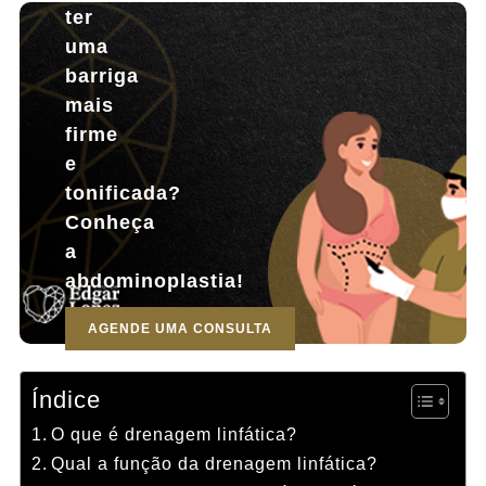
ter
uma
barriga
mais
firme
e
tonificada?
Conheça
a
abdominoplastia!
AGENDE UMA CONSULTA
Índice
O que é drenagem linfática?
Qual a função da drenagem linfática?