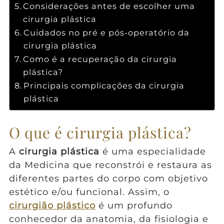
Considerações antes de escolher uma
cirurgia plástica
Cuidados no pré e pós-operatório da
cirurgia plástica
Como é a recuperação da cirurgia
plástica?
Principais complicações da cirurgia
plástica
O que é cirurgia plástica?
A
cirurgia plástica
é uma especialidade
da Medicina que reconstrói e restaura as
diferentes partes do corpo com objetivo
estético e/ou funcional. Assim, o
cirurgião plástico
é um profundo
conhecedor da anatomia, da fisiologia e