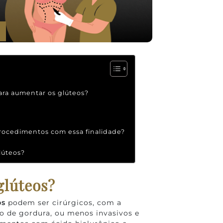
ara aumentar os glúteos?
procedimentos com essa finalidade?
lúteos?
glúteos?
os
podem ser cirúrgicos, com a
to de gordura, ou menos invasivos e