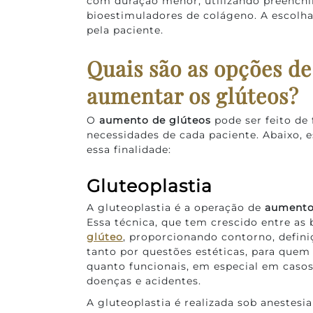
com duração menor, utilizando preenchi
bioestimuladores de colágeno. A escolh
pela paciente.
Quais são as opções d
aumentar os glúteos?
O
aumento de glúteos
pode ser feito de
necessidades de cada paciente. Abaixo, e
essa finalidade:
Gluteoplastia
A gluteoplastia é a operação de
aumento
Essa técnica, que tem crescido entre as b
glúteo
, proporcionando contorno, definiç
tanto por questões estéticas, para que
quanto funcionais, em especial em caso
doenças e acidentes.
A gluteoplastia é realizada sob anestesi