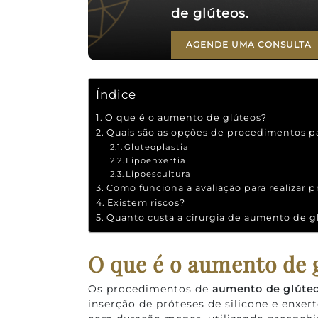
de glúteos.
AGENDE UMA CONSULTA
Índice
O que é o aumento de glúteos?
Quais são as opções de procedimentos p
Gluteoplastia
Lipoenxertia
Lipoescultura
Como funciona a avaliação para realizar 
Existem riscos?
Quanto custa a cirurgia de aumento de g
O que é o aumento de 
Os procedimentos de
aumento de glúte
inserção de próteses de silicone e enxer