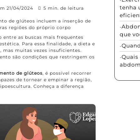
tenha 
 em
21/04/2024
5 min. de leitura
eficien
to de glúteos incluem a inserção de
Abdom
tras regiões do próprio corpo
que vo
o entre as buscas mais frequentes
tética. Para essa finalidade, a dieta e
Quando
s, mas muitas vezes insuficientes.
Quais 
ento são condições que restringem os
abdomi
mento de glúteos
, é possível recorrer
pazes de tornear e empinar a região,
lipoescultura. Conheça a diferença