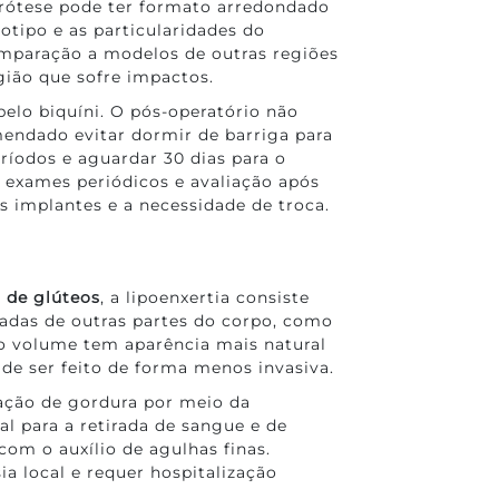
prótese pode ter formato arredondado
otipo e as particularidades do
mparação a modelos de outras regiões
gião que sofre impactos.
pelo biquíni. O pós-operatório não
endado evitar dormir de barriga para
íodos e aguardar 30 dias para o
ar exames periódicos e avaliação após
os implantes e a necessidade de troca.
 de glúteos
, a lipoenxertia consiste
adas de outras partes do corpo, como
vo volume tem aparência mais natural
e ser feito de forma menos invasiva.
ação de gordura por meio da
al para a retirada de sangue e de
com o auxílio de agulhas finas.
ia local e requer hospitalização