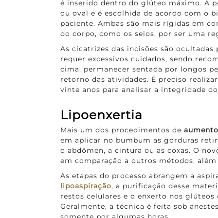
é inserido dentro do glúteo máximo. A 
ou oval e é escolhida de acordo com o bi
paciente. Ambas são mais rígidas em co
do corpo, como os seios, por ser uma re
As cicatrizes das incisões são ocultadas 
requer excessivos cuidados, sendo recom
cima, permanecer sentada por longos per
retorno das atividades. É preciso realiz
vinte anos para analisar a integridade d
Lipoenxertia
Mais um dos procedimentos de
aumento
em aplicar no bumbum as gorduras retir
o abdômen, a cintura ou as coxas. O no
em comparação a outros métodos, além d
As etapas do processo abrangem a aspir
lipoaspiração
, a purificação desse materi
restos celulares e o enxerto nos glúteos 
Geralmente, a técnica é feita sob anestes
somente por algumas horas.