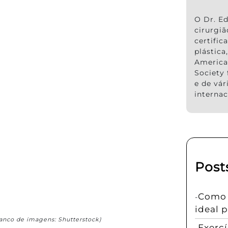
O Dr. Ed
cirurgi
certific
plástic
America
Society 
e de vár
internac
Post
Como e
ideal 
anco de imagens: Shutterstock)
Exerc