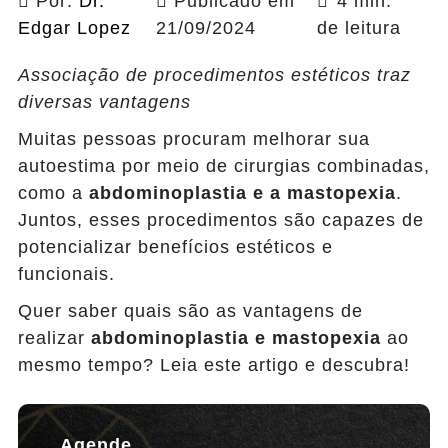
Por:
Dr.
Publicado em
4 min.
Edgar Lopez
21/09/2024
de leitura
Associação de procedimentos estéticos traz
diversas vantagens
Muitas pessoas procuram melhorar sua
autoestima por meio de cirurgias combinadas,
como a
abdominoplastia e a mastopexia
.
Juntos, esses procedimentos são capazes de
potencializar benefícios estéticos e
funcionais.
Quer saber quais são as vantagens de
realizar
abdominoplastia e mastopexia
ao
mesmo tempo? Leia este artigo e descubra!
Agende